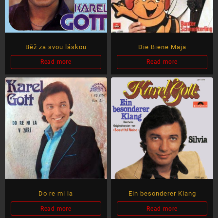
Běž za svou láskou
Die Biene Maja
Read more
Read more
Do re mi la
Ein besonderer Klang
Read more
Read more