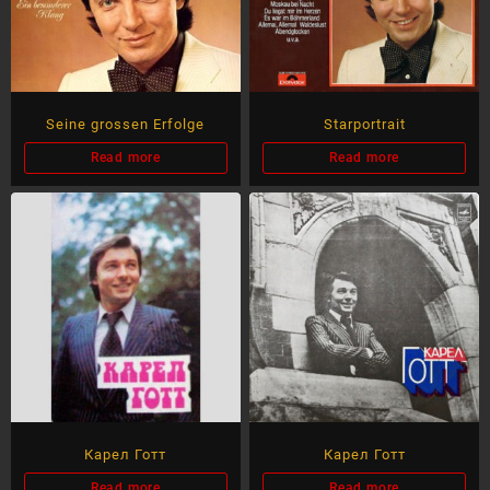
Seine grossen Erfolge
Starportrait
Read more
Read more
Карел Готт
Карел Готт
Read more
Read more