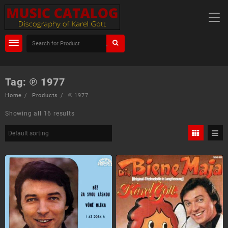
Skip
to
content
Tag: ℗ 1977
Home
Products
℗ 1977
Showing all 16 results